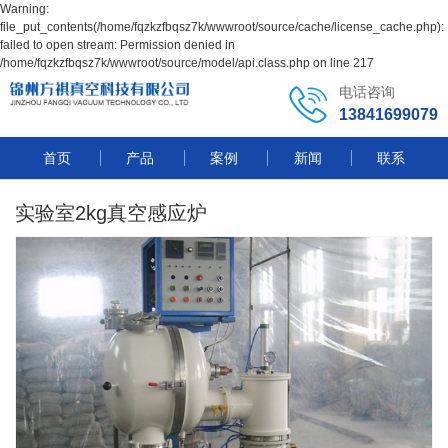
Warning:
file_put_contents(/home/fqzkzfbqsz7k/wwwroot/source/cache/license_cache.php):
failed to open stream: Permission denied in
/home/fqzkzfbqsz7k/wwwroot/source/model/api.class.php on line 217
电话咨询
13841699079
首页
产品
案例
新闻
联系
实验室2kg真空感应炉