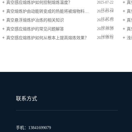
真空感应熔炼炉如何控制熔炼温度？
真
2025-07-22
11:31:23
真空熔炼炉由动能转变成的热能将被熔物料熔化
真
2022-03-14
11:37:49
真空悬浮熔炼炉冶炼的相关知识
真
2022-05-13
10:16:04
真空感应熔炼炉的常见问题解答
真
2022-10-20
14:06:02
真空感应熔炼炉如何从根本上提高熔炼效果？
浅
2023-10-12
10:19:54
联系方式
手机：13841699079