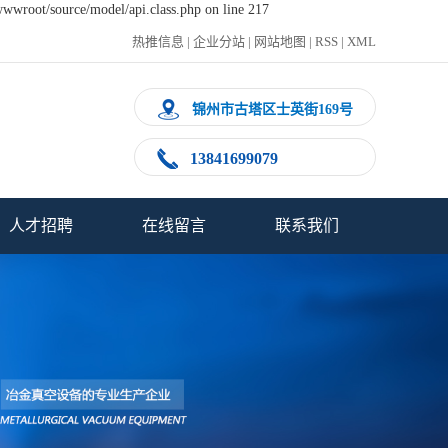
wwwroot/source/model/api.class.php on line 217
热推信息
|
企业分站
|
网站地图
|
RSS
|
XML
锦州市古塔区士英街169号
13841699079
人才招聘
在线留言
联系我们