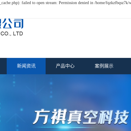
cache.php): failed to open stream: Permission denied in /home/fqzkzfbqsz7k/
新闻资讯
产品中心
案例展示