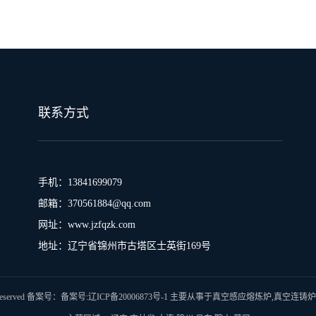
联系方式
手机：13841699079
邮箱：370561884@qq.com
网址：www.jzfqzk.com
地址：辽宁省锦州市古塔区士英街169号
reserved 备案号：
备案号:辽ICP备20006873号-1
主要从事于
真空感应熔炼炉
,
真空连铸炉