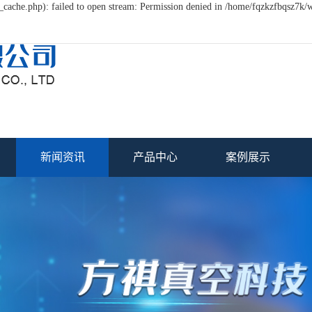
cache.php): failed to open stream: Permission denied in /home/fqzkzfbqsz7k/
新闻资讯
产品中心
案例展示