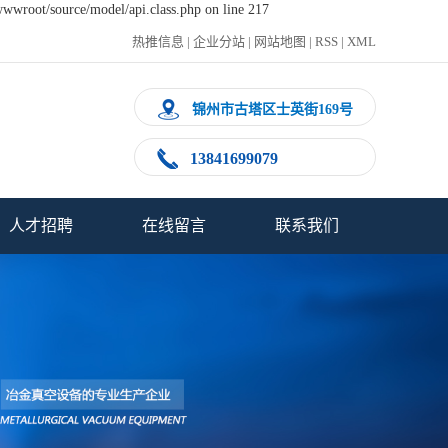
wwwroot/source/model/api.class.php on line 217
热推信息
|
企业分站
|
网站地图
|
RSS
|
XML
锦州市古塔区士英街169号
13841699079
人才招聘
在线留言
联系我们