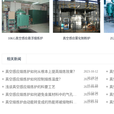
10KG真空感应悬浮熔炼炉
真空感应雾化制粉炉
Z
相关新闻
真空感应熔炼炉如何从根本上提高熔炼效果？
真
2023-10-12
10:19:54
真空感应熔炼炉如何控制熔炼温度？
真
2025-07-22
11:31:23
浅谈真空感应熔炼炉的料要工艺
真
2022-04-09
15:53:50
真空感应熔炼炉如何避免金属材料中的气孔和气泡？
真
2023-08-15
10:01:53
真空熔炼炉由动能转变成的热能将被熔物料熔化
真
2022-03-14
11:37:49