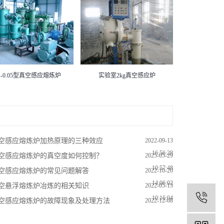
G-0.05型真空感应熔炼炉
实验室2kg真空感应炉
空感应熔炼炉加热原理的三种效应
2022-09-13
16:56:28
空感应熔炼炉的真空度如何控制？
2025-05-29
10:57:48
空感应熔炼炉的常见问题解答
2022-10-20
14:06:02
空悬浮熔炼炉冶炼的相关知识
2022-05-13
1
10:16:04
空感应熔炼炉的故障现象及处理方法
2022-12-08
10:47:57