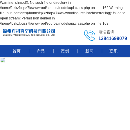
Warning: chmod(): No such file or directory in
/home/fqzkzfbqsz7k/wwwroot/source/model/api.class.php on line 162 Warning:
file_put_contents(/home/fqzkzfbqsz7k/wwwroot/source/cache/error.log): failed to
open stream: Permission denied in
/home/fqzkzfbqsz7k/wwwroot/source/model/api.class.php on line 163
电话咨询
13841699079
首页
产品
案例
新闻
联系